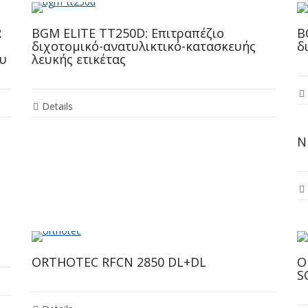
R
BGM ELITE TT250D: Επιτραπέζιο
B
διχοτομικό-ανατυλικτικό-κατασκευής
δ
ου
λευκής ετικέτας
Details
Ν
ORTHOTEC RFCN 2850 DL+DL
O
S