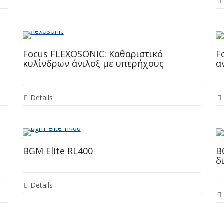
Focus FLEXOSONIC: Καθαριστικό
F
κυλίνδρων άνιλοξ με υπερήχους
α
Details
BGM Elite RL400
B
δ
Details