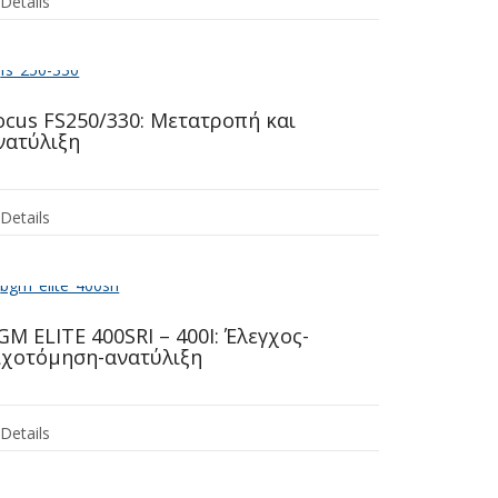
Details
ocus FS250/330: Μετατροπή και
νατύλιξη
Details
GM ELITE 400SRI – 400I: Έλεγχος-
ιχοτόμηση-ανατύλιξη
Details