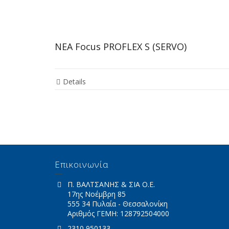
ΝΕΑ Focus PROFLEX S (SERVO)
Details
Επικοινωνία
Π. ΒΑΛΤΣΑΝΗΣ & ΣΙΑ Ο.Ε.
17ης Νοέμβρη 85
555 34 Πυλαία - Θεσσαλονίκη
Αριθμός ΓΕΜΗ: 128792504000
2310 950133