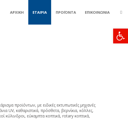
ΑΡΧΙΚΗ
ΕΤΑΙΡΙΑ
ΠΡΟΪΟΝΤΑ
ΕΠΙΚΟΙΝΩΝΙΑ
Ανοίξτε
άρισμα προϊόντων, με ειδικές εκτυπωτικές μηχανές
α UV, καθαριστικά, πρόσθετα, βερνίκια, κόλλες,
οί κύλινδροι, εύκαμπτα κοπτικά, rotary κοπτικά,