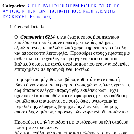
Categories:
3. ΕΠΙΤΡΑΠΕΖΙΟΙ ΘΕΡΜΙΚΟΙ ΕΚΤΥΠΩΤΕΣ
ΑΥΤΟΚ. ΕΤΙΚΕΤΩΝ - ΒΟΗΘΗΤΙΚΟΣ ΕΞΟΠΛΙΣΜΟΣ/
ΣΥΣΚΕΥΕΣ
,
Εκτυπωτές
General Details
Ο
Compuprint 6214
είναι ένας ισχυρός βιομηχανικού
επιπέδου επιτραπέζιος εκτυπωτής ετικετών, πλήρως
εξοπλισμένος με πολλά φιλικά χαρακτηριστικά για εύκολη
κια απρόσκοπτη λειτουργία. Προσφέρει στους χειριστές μία
ανθεκτική και τεχνολογικά προηγμένη κατασκευή του
Ιταλικού οίκου, με αρχές σχεδιασμού που έχουν αποδειχθεί
επιτυχημένες σε προηγούμενα μοντέλα.
Το μικρό του μέγεθος και βάρος καθιστά τον εκτυπωτή
ιδανικό για χρήση σε περιορισμένους χώρους όπως γραφεία,
δωμάτια/box ελέγχου παραγωγής, εκθέσεις κλπ. Έχει
σχεδιαστεί και απευθύνεται σε εφαρμογές με την απόδοση
και αξία που απαιτούνται σε αυτές όπως υγειονομικής
περίθαλψης, ελαφριάς βιομηχανίας, λιανικής πώλησης,
αποστολής δεμάτων, παραγωγικών χώρων/διαδικασιών κ.α.
Προσφέρει υψηλή απόδοση με ταυτόχρονη υψηλή σταθερή
ποιότητα εκτυπώσεων.
Δέχεται μεγάλα ρολά ετικέτας και μελάνης για την κόμπακτ