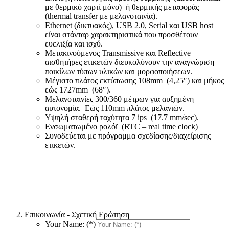
με θερμικό χαρτί μόνο) ή θερμικής μεταφοράς
(thermal transfer με μελανοταινία).
Ethernet (δικτυακός), USB 2.0, Serial και USB host
είναι στάνταρ χαρακτηριστικά που προσθέτουν
ευελιξία και ισχύ.
Μετακινούμενος Transmissive και Reflective
αισθητήρες ετικετών διευκολύνουν την αναγνώριση
ποικίλων τύπων υλικών και μορφοποιήσεων.
Μέγιστο πλάτος εκτύπωσης 108mm (4,25″) και μήκος
εώς 1727mm (68″).
Μελανοταινίες 300/360 μέτρων για αυξημένη
αυτονομία. Εώς 110mm πλάτος μελανιών.
Υψηλή σταθερή ταχύτητα 7 ips (17.7 mm/sec).
Ενσωματωμένο ρολόϊ (RTC – real time clock)
Συνοδεύεται με πρόγραμμα σχεδίασης/διαχείρισης
ετικετών.
Επικοινωνία - Σχετική Ερώτηση
Your Name: (*)