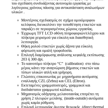
του σχεδίαση συνδυάζοντας αυτονομία εργασίας με
λιγότερους χρόνους πάυσης για αντικατάσταση αναλωσίμων
υλικών .
Μοντέρνος σχεδιασμός σε σχήμα ομοιόμορφου
κελύφους διευκολύνει την τοποθέτηση ετικετών και
ταιριάζει σε περιορισμένους χώρους εργασίας.
Έγχρωμη TFT LCD οθόνη πληροφοριών/ελέγχου και
πλήκτρα χειρισμού για εύκολη και διαισθητική
λειτουργία.
Θήκη ρολού ετικετών χωρίς άξονα για εύκολη
φόρτωση και ομαλή τροφοδοσία.
Επιλογή διαμόρφωσης ανάλυσης κεφαλής εκτύπωσης
203 ή 300 dpi.
Το καινοτόμο πλήκτρο “C” (calibration) στο πίσω
μέρος κάνει την αναγνώριση βήματος ετικετών και
τύπων υλικών απλή και γρήγορη.
Γλώσσες επικοινωνίας με μηχανήματα αυτόματης
εναλλαγής CZL (Zebra) και CEL (Eltron).
Εκτεταμένες γραμματοσειρές, γραμμικοί και
δισδιάστατοι γραμμωτοί κώδικες.
Μηχανισμός οδήγησης μελανοταινίας επιτρέπει τη
χρήση 2 πλευρών μελάνης (inside-outside) αυτόματα
χωρίς καμία ρύθμιση.
Επιλογή λειτουργίας άμεσης θερμικής (direct thermal