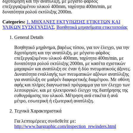
διχοτόμηση και την ανατύλιξη, με μέγιστο φάρδος
επεξεργαζομένου υλικού 400mm, ταχύτητα 400m/min, με
δυνατότητα ρολού εκτύλιξης 2000m.
Categories:
1. ΜΗΧΑΝΕΣ ΕΚΤΥΠΩΣΗΣ ΕΤΙΚΕΤΩΝ ΚΑΙ
ΥΛΙΚΩΝ ΣΥΣΚΕΥΑΣΙΑΣ
,
Βοηθητικά μηχανήματα ετικετοποιίας
General Details
Βοηθητικό μηχάνημα, βαρέως τύπου, για τον έλεγχο, για την
διχοτόμηση και την ανατύλιξη, με μέγιστο φάρδος
επεξεργαζομένου υλικού 400mm, ταχύτητα 400m/min, με
δυνατότητα ρολού εκτύλιξης 2000m, με κασέτα σχιστικών
μαχαιριών και ανατύλιξη σε έναν ή δύο πνευματικούς άξονες.
Δυνατότητα εναλλαγής των πνευματικών αξόνων ανατύλιξης
για ανατύλιξη σε μαδρέν διαφορετικής διαμέτρου. Με οθόνη
αφής και πλήρες διαγνωστικό πρόγραμμα για τον έλεγχο των
λειτουργιών, και με ηλεκτρονικό έλεγχο της διατήρησης της
ευθυγράμισης του υλικού. Μέτρηση ανά ετικέτα ή ανά
μέτρο, εσωτερική ή εξωτερική ανατύλιξη.
Τεχνικά Χαρακτηριστικά
Για λεπτομέρειες συνδεθείτε με:
http://www.bargraphic.com/inspection_rewinders.html