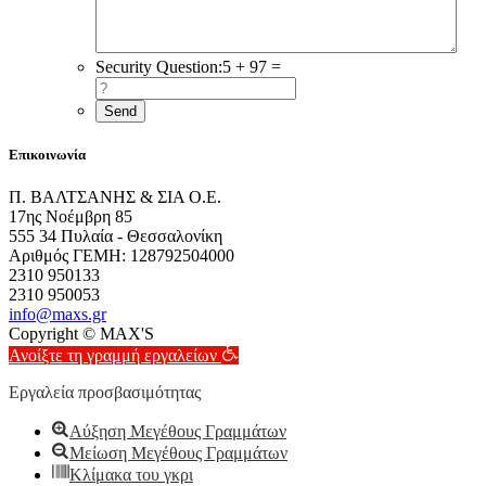
Security Question:
5 + 97 =
Επικοινωνία
Π. ΒΑΛΤΣΑΝΗΣ & ΣΙΑ Ο.Ε.
17ης Νοέμβρη 85
555 34 Πυλαία - Θεσσαλονίκη
Αριθμός ΓΕΜΗ: 128792504000
2310 950133
2310 950053
info@maxs.gr
Copyright © MAX'S
Ανοίξτε τη γραμμή εργαλείων
Εργαλεία προσβασιμότητας
Αύξηση Μεγέθους Γραμμάτων
Μείωση Μεγέθους Γραμμάτων
Κλίμακα του γκρι